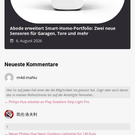
Abode erweitert Smart-Home-Portfolio: Zwei neue
Sensoren für Garagen, Tore und mehr
6. August 2026
Neueste Kommentare
m4d-maNu
Hier ist auf jeden Fall einer der die Möglichkeit nie genutzt hat. Liegt aber auch daran
das in meinen Wohnzimmer bis auf der Ambilight Fernseher...
→ Philips Hue arbeitet an Play Gradient Strip Light Pro
凯伦·洛夫利
1
→ Neuer Philips Hue Neon Outdoor Lightstrip für 130 Euro