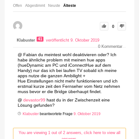
Offen
Abgestimmt
Neuste
Älteste
0
41
Klabuster
veröffentlicht 9. Oktober 2019
0
Kommentar
@ Fabian du meintest wohl deaktivieren oder? Ich
habe ähnliche problem mit meinen hue apps
(hueDynamic am PC und iConnectHue auf dem
Handy) nur das ich bei laufen TV sobald ich meine
apps nutze die ganzen Ambilight +
Hue Einstellungen nicht mehr funktionieren und ich
erstmal kurze zeit den Fernseher vom Netz nehmen
muss bevor er die Bridge überhaupt findet.
@
devastor99
hast du in der Zwischenzeit eine
Lösung gefunden?
Klabuster
beantwortete Frage
9. Oktober 2019
You are viewing 1 out of 2 answers, click here to view all
answers.