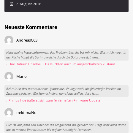
7. August 2026
Neueste Kommentare
AndreasC63
Habe meine heute bekommen, das Problem besteht bei mir nicht. Was mich nervt, in
der Küche hängt die Surimu welche durch die Datura ersetzt wird....
→ Hue Datura: Einzelne LEDs leuchten auch im ausgeschalteten Zustand
Mario
Bei mir ist das automatische Update aus. Es liegt wohl die fehlerhafte Version im
Zwischenspeicher. Wie kann ich denn nun sicherstellen, dass ich...
→ Philips Hue äußerst sich zum fehlerhaften Firmware-Update
m4d-maNu
Hier ist auf jeden Fall einer der die Möglichkeit nie genutzt hat. Liegt aber auch daran
das in meinen Wohnzimmer bis auf der Ambilight Fernseher...