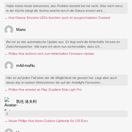
Habe meine heute bekommen, das Problem besteht bei mir nicht. Was mich nervt,
in der Küche hängt die Surimu welche durch die Datura ersetzt wird....
→ Hue Datura: Einzelne LEDs leuchten auch im ausgeschalteten Zustand
Mario
Bei mir ist das automatische Update aus. Es liegt wohl die fehlerhafte Version im
Zwischenspeicher. Wie kann ich denn nun sicherstellen, dass ich...
→ Philips Hue äußerst sich zum fehlerhaften Firmware-Update
m4d-maNu
Hier ist auf jeden Fall einer der die Möglichkeit nie genutzt hat. Liegt aber auch
daran das in meinen Wohnzimmer bis auf der Ambilight Fernseher...
→ Philips Hue arbeitet an Play Gradient Strip Light Pro
凯伦·洛夫利
1
→ Neuer Philips Hue Neon Outdoor Lightstrip für 130 Euro