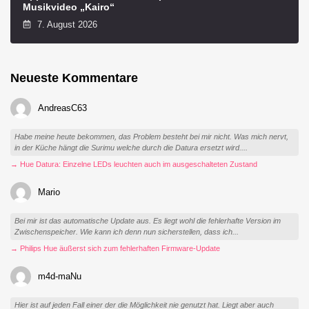
Musikvideo „Kairo“
7. August 2026
Neueste Kommentare
AndreasC63
Habe meine heute bekommen, das Problem besteht bei mir nicht. Was mich nervt,
in der Küche hängt die Surimu welche durch die Datura ersetzt wird....
→ Hue Datura: Einzelne LEDs leuchten auch im ausgeschalteten Zustand
Mario
Bei mir ist das automatische Update aus. Es liegt wohl die fehlerhafte Version im
Zwischenspeicher. Wie kann ich denn nun sicherstellen, dass ich...
→ Philips Hue äußerst sich zum fehlerhaften Firmware-Update
m4d-maNu
Hier ist auf jeden Fall einer der die Möglichkeit nie genutzt hat. Liegt aber auch