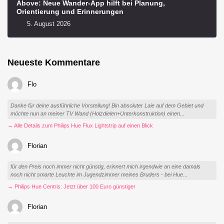
Above: Neue Wander-App hilft bei Planung,
Orientierung und Erinnerungen
5. August 2026
Neueste Kommentare
Flo
Danke für deine ausführliche Vorstellung! Bin absoluter Laie auf dem Gebiet und
möchte nun an meiner TV Wand (Holzdielen+Unterkonstruktion) einen...
→ Alle Details zum Philips Hue Flux Lightstrip auf einen Blick
Florian
für den Preis noch immer nicht günstig, erinnert mich irgendwie an eine damals
noch nicht smarte Leuchte im Jugendzimmer meines Bruders - bei Hue...
→ Philips Hue Centris: Jetzt über 100 Euro günstiger
Florian