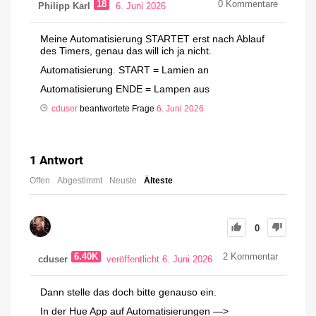
18
0
Kommentare
Philipp Karl
6. Juni 2026
Meine Automatisierung STARTET erst nach Ablauf
des Timers, genau das will ich ja nicht.
Automatisierung. START = Lamien an
Automatisierung ENDE = Lampen aus
cduser
beantwortete Frage
6. Juni 2026
1
Antwort
Offen
Abgestimmt
Neuste
Älteste
0
6.40K
2
Kommentar
cduser
veröffentlicht 6. Juni 2026
Dann stelle das doch bitte genauso ein.
In der Hue App auf Automatisierungen —>