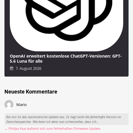
OpenAI erweitert kostenlose ChatGPT-Versionen: GPT-
5.6 Luna für alle
7. August 2026
Neueste Kommentare
Mario
Bei mir ist das automatische Update aus. Es liegt wohl die fehlerhafte Version im
Zwischenspeicher. Wie kann ich denn nun sicherstellen, dass ich...
→ Philips Hue äußerst sich zum fehlerhaften Firmware-Update