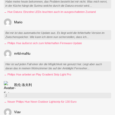
Habe meine heute bekommen, das Problem besteht bei mir nicht. Was mich nervt,
in der Küche hängt die Surimu welche durch die Datura ersetzt wird....
→ Hue Datura: Einzelne LEDs leuchten auch im ausgeschalteten Zustand
Mario
Bei mir ist das automatische Update aus. Es liegt wohl die fehlerhafte Version im
Zwischenspeicher. Wie kann ich denn nun sicherstellen, dass ich...
→ Philips Hue äußerst sich zum fehlerhaften Firmware-Update
m4d-maNu
Hier ist auf jeden Fall einer der die Möglichkeit nie genutzt hat. Liegt aber auch
daran das in meinen Wohnzimmer bis auf der Ambilight Fernseher...
→ Philips Hue arbeitet an Play Gradient Strip Light Pro
凯伦·洛夫利
1
→ Neuer Philips Hue Neon Outdoor Lightstrip für 130 Euro
Viav