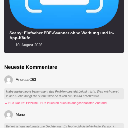
Scany: Einfacher PDF-Scanner ohne Werbung und In-
App-Käufe
10. August 2026
Neueste Kommentare
AndreasC63
Habe meine heute bekommen, das Problem besteht bei mir nicht. Was mich nervt,
in der Küche hängt die Surimu welche durch die Datura ersetzt wird....
→ Hue Datura: Einzelne LEDs leuchten auch im ausgeschalteten Zustand
Mario
Bei mir ist das automatische Update aus. Es liegt wohl die fehlerhafte Version im