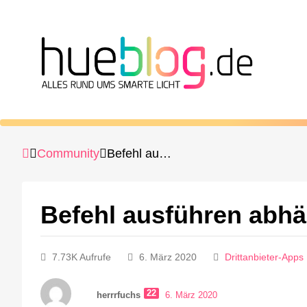
Community
Befehl ausführen abhängig von an/aus
Befehl ausführen abhä
7.73K Aufrufe
6. März 2020
Drittanbieter-Apps
22
herrrfuchs
6. März 2020