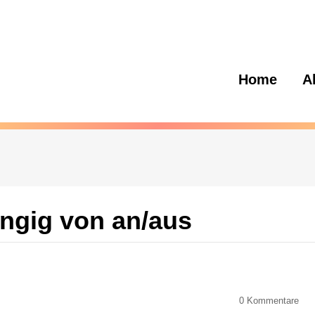
Home
A
ngig von an/aus
0
Kommentare