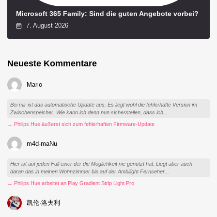
Microsoft 365 Family: Sind die guten Angebote vorbei?
7. August 2026
Neueste Kommentare
Mario
Bei mir ist das automatische Update aus. Es liegt wohl die fehlerhafte Version im
Zwischenspeicher. Wie kann ich denn nun sicherstellen, dass ich...
→ Philips Hue äußerst sich zum fehlerhaften Firmware-Update
m4d-maNu
Hier ist auf jeden Fall einer der die Möglichkeit nie genutzt hat. Liegt aber auch
daran das in meinen Wohnzimmer bis auf der Ambilight Fernseher...
→ Philips Hue arbeitet an Play Gradient Strip Light Pro
凯伦·洛夫利