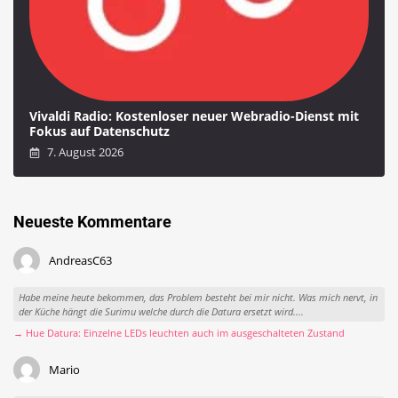
Vivaldi Radio: Kostenloser neuer Webradio-Dienst mit
Fokus auf Datenschutz
7. August 2026
Neueste Kommentare
AndreasC63
Habe meine heute bekommen, das Problem besteht bei mir nicht. Was mich nervt, in
der Küche hängt die Surimu welche durch die Datura ersetzt wird....
→ Hue Datura: Einzelne LEDs leuchten auch im ausgeschalteten Zustand
Mario