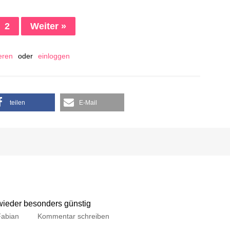
2
Weiter »
ieren
oder
einloggen
teilen
E-Mail
 wieder besonders günstig
Fabian
Kommentar schreiben