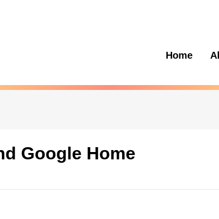
Home
A
und Google Home
?