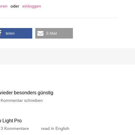
ieren
oder
einloggen
teilen
E-Mail
 wieder besonders günstig
Kommentar schreiben
p Light Pro
3 Kommentare
read in English