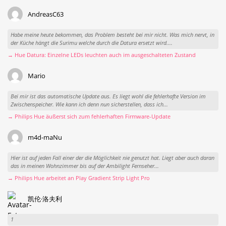
AndreasC63
Habe meine heute bekommen, das Problem besteht bei mir nicht. Was mich nervt, in
der Küche hängt die Surimu welche durch die Datura ersetzt wird....
→ Hue Datura: Einzelne LEDs leuchten auch im ausgeschalteten Zustand
Mario
Bei mir ist das automatische Update aus. Es liegt wohl die fehlerhafte Version im
Zwischenspeicher. Wie kann ich denn nun sicherstellen, dass ich...
→ Philips Hue äußerst sich zum fehlerhaften Firmware-Update
m4d-maNu
Hier ist auf jeden Fall einer der die Möglichkeit nie genutzt hat. Liegt aber auch daran
das in meinen Wohnzimmer bis auf der Ambilight Fernseher...
→ Philips Hue arbeitet an Play Gradient Strip Light Pro
凯伦·洛夫利
1