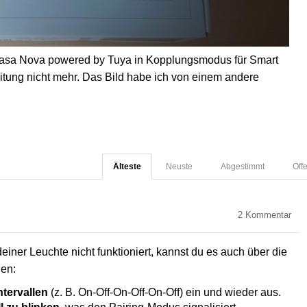
Casa Nova powered by Tuya in Kopplungsmodus für Smart
eitung nicht mehr. Das Bild habe ich von einem andere
Älteste
Neuste
Abgestimmt
Off
2
Kommentar
iner Leuchte nicht funktioniert, kannst du es auch über die
hen:
ntervallen
(z. B. On-Off-On-Off-On-Off) ein und wieder aus.
l zu blinken
, was den Pairing-Modus signalisiert.