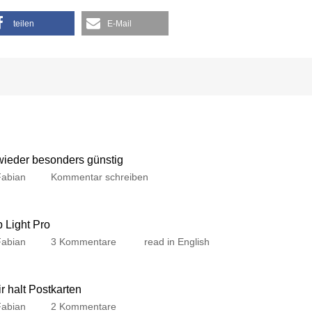
teilen
E-Mail
 wieder besonders günstig
Fabian
Kommentar schreiben
p Light Pro
Fabian
3 Kommentare
read in English
 halt Postkarten
Fabian
2 Kommentare