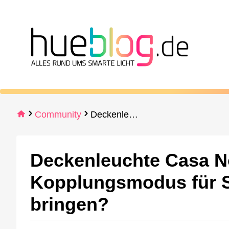
Community
Deckenleuchte Casa Nova powered by Tuya in Kopplungsmodus für Smart Life/Tuya App bringen?
Deckenleuchte Casa N
Kopplungsmodus für S
bringen?