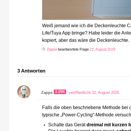
Weiß jemand wie ich die Deckenleuchte 
Life/Tuya App bringe? Habe leider die Anl
kopiert, aber das wäre die Deckenleuchte.
Zappa
beantwortete Frage
22. August 2025
3
Antworten
3.09K
Zappa
veröffentlicht 22. August 2025
Falls die oben beschriebene Methode bei de
typische „Power-Cycling“-Methode versuc
Schalte das Gerät
dreimal mit kurzen I
Die Leuchte beginnt dann meist,
schnel