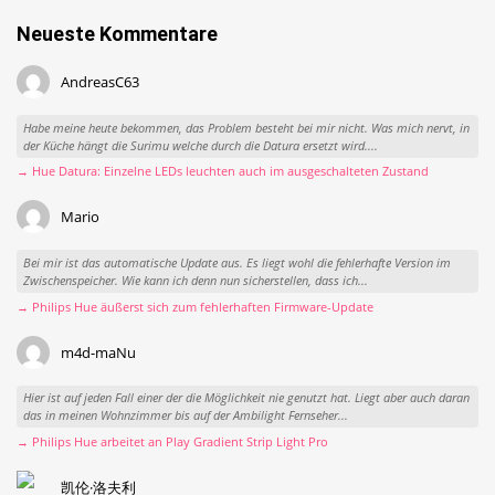
Neueste Kommentare
AndreasC63
Habe meine heute bekommen, das Problem besteht bei mir nicht. Was mich nervt, in
der Küche hängt die Surimu welche durch die Datura ersetzt wird....
→ Hue Datura: Einzelne LEDs leuchten auch im ausgeschalteten Zustand
Mario
Bei mir ist das automatische Update aus. Es liegt wohl die fehlerhafte Version im
Zwischenspeicher. Wie kann ich denn nun sicherstellen, dass ich...
→ Philips Hue äußerst sich zum fehlerhaften Firmware-Update
m4d-maNu
Hier ist auf jeden Fall einer der die Möglichkeit nie genutzt hat. Liegt aber auch daran
das in meinen Wohnzimmer bis auf der Ambilight Fernseher...
→ Philips Hue arbeitet an Play Gradient Strip Light Pro
凯伦·洛夫利