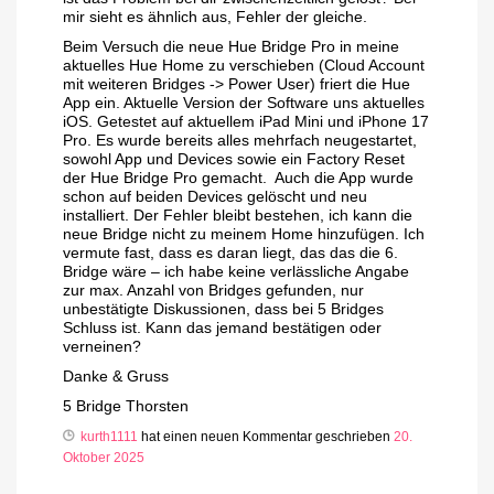
mir sieht es ähnlich aus, Fehler der gleiche.
Beim Versuch die neue Hue Bridge Pro in meine
aktuelles Hue Home zu verschieben (Cloud Account
mit weiteren Bridges -> Power User) friert die Hue
App ein. Aktuelle Version der Software uns aktuelles
iOS. Getestet auf aktuellem iPad Mini und iPhone 17
Pro. Es wurde bereits alles mehrfach neugestartet,
sowohl App und Devices sowie ein Factory Reset
der Hue Bridge Pro gemacht.
Auch die App wurde
schon auf beiden Devices gelöscht und neu
installiert. Der Fehler bleibt bestehen, ich kann die
neue Bridge nicht zu meinem Home hinzufügen. Ich
vermute fast, dass es daran liegt, das das die 6.
Bridge wäre – ich habe keine verlässliche Angabe
zur max. Anzahl von Bridges gefunden, nur
unbestätigte Diskussionen, dass bei 5 Bridges
Schluss ist. Kann das jemand bestätigen oder
verneinen?
Danke & Gruss
5 Bridge Thorsten
kurth1111
hat einen neuen Kommentar geschrieben
20.
Oktober 2025