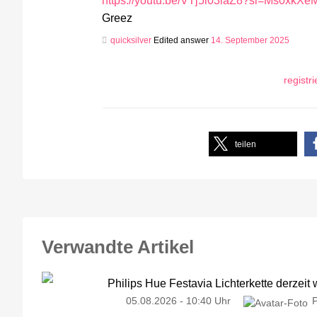
https://youtu.be/VTj5l03iaZ8?si=Ms0xk
Greez
quicksilver
Edited answer
14. September 2025
registr
teilen
Verwandte Artikel
Philips Hue Festavia Lichterkette derzeit
05.08.2026 - 10:40 Uhr