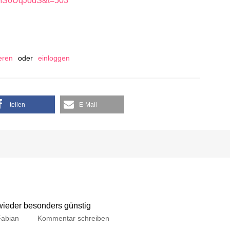
XeMS0UqJodS&t=503
ieren
oder
einloggen
teilen
E-Mail
 wieder besonders günstig
Fabian
Kommentar schreiben