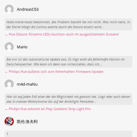
AndreasC63
Habe meine heute bekommen, das Problem besteht bei mir nicht. Was mich nervt, in
der Küche hängt die Surimu welche durch die Datura ersetzt wird....
→ Hue Datura: Einzelne LEDs leuchten auch im ausgeschalteten Zustand
Mario
Bei mir ist das automatische Update aus. Es liegt wohl die fehlerhafte Version im
Zwischenspeicher. Wie kann ich denn nun sicherstellen, dass ich...
→ Philips Hue äußerst sich zum fehlerhaften Firmware-Update
m4d-maNu
Hier ist auf jeden Fall einer der die Möglichkeit nie genutzt hat. Liegt aber auch daran
das in meinen Wohnzimmer bis auf der Ambilight Fernseher...
→ Philips Hue arbeitet an Play Gradient Strip Light Pro
凯伦·洛夫利
1