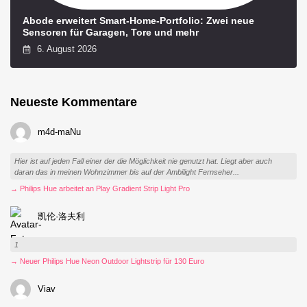
Abode erweitert Smart-Home-Portfolio: Zwei neue
Sensoren für Garagen, Tore und mehr
6. August 2026
Neueste Kommentare
m4d-maNu
Hier ist auf jeden Fall einer der die Möglichkeit nie genutzt hat. Liegt aber auch
daran das in meinen Wohnzimmer bis auf der Ambilight Fernseher...
→ Philips Hue arbeitet an Play Gradient Strip Light Pro
凯伦·洛夫利
1
→ Neuer Philips Hue Neon Outdoor Lightstrip für 130 Euro
Viav