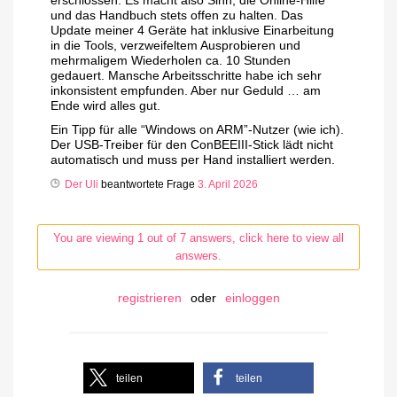
erschlossen. Es macht also Sinn, die Online-Hilfe
und das Handbuch stets offen zu halten. Das
Update meiner 4 Geräte hat inklusive Einarbeitung
in die Tools, verzweifeltem Ausprobieren und
mehrmaligem Wiederholen ca. 10 Stunden
gedauert. Mansche Arbeitsschritte habe ich sehr
inkonsistent empfunden. Aber nur Geduld … am
Ende wird alles gut.
Ein Tipp für alle “Windows on ARM”-Nutzer (wie ich).
Der USB-Treiber für den ConBEEIII-Stick lädt nicht
automatisch und muss per Hand installiert werden.
Der Uli
beantwortete Frage
3. April 2026
You are viewing 1 out of 7 answers, click here to view all
answers.
registrieren
oder
einloggen
teilen
teilen