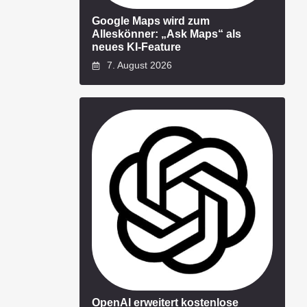
Google Maps wird zum
Alleskönner: „Ask Maps“ als
neues KI-Feature
7. August 2026
OpenAI erweitert kostenlose