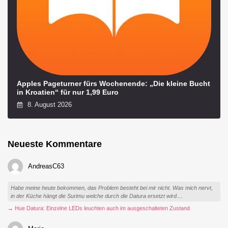
Apples Pageturner fürs Wochenende: „Die kleine Bucht
in Kroatien“ für nur 1,99 Euro
8. August 2026
Neueste Kommentare
AndreasC63
Habe meine heute bekommen, das Problem besteht bei mir nicht. Was mich nervt,
in der Küche hängt die Surimu welche durch die Datura ersetzt wird....
→ Hue Datura: Einzelne LEDs leuchten auch im ausgeschalteten Zustand