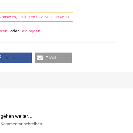
4 answers, click here to view all answers.
ieren
oder
einloggen
teilen
E-Mail
 gehen weiter…
Kommentar schreiben