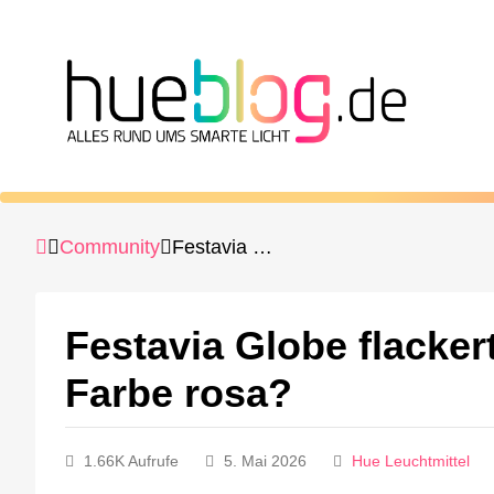
Community
Festavia Globe flackert bei höchster Helligkeit bei Farbe rosa?
Festavia Globe flackert
Farbe rosa?
1.66K Aufrufe
5. Mai 2026
Hue Leuchtmittel