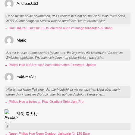
AndreasC63
Habe meine heute bekommen, das Problem besteht bei mir nicht. Was mich nervt,
in der Küche hängt die Surimu welche durch die Datura ersetzt wird....
→ Hue Datura: Einzelne LEDs leuchten auch im ausgeschalteten Zustand
Mario
Bei mir ist das automatische Update aus. Es liegt wohl die fehlerhafte Version im
Zwischenspeicher. Wie kann ich denn nun sicherstellen, dass ich...
→ Philips Hue äußerst sich zum fehlerhaften Firmware-Update
m4d-maNu
Hier ist auf jeden Fall einer der die Möglichkeit nie genutzt hat. Liegt aber auch
daran das in meinen Wohnzimmer bis auf der Ambilight Fernseher...
→ Philips Hue arbeitet an Play Gradient Strip Light Pro
凯伦·洛夫利
1
→ Neuer Philips Hue Neon Outdoor Lightstrip für 130 Euro