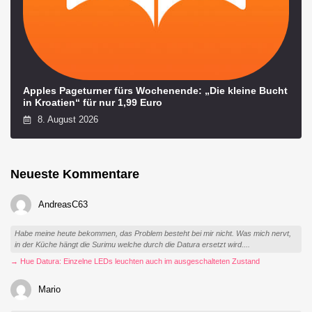
Apples Pageturner fürs Wochenende: „Die kleine Bucht
in Kroatien“ für nur 1,99 Euro
8. August 2026
Neueste Kommentare
AndreasC63
Habe meine heute bekommen, das Problem besteht bei mir nicht. Was mich nervt,
in der Küche hängt die Surimu welche durch die Datura ersetzt wird....
→ Hue Datura: Einzelne LEDs leuchten auch im ausgeschalteten Zustand
Mario