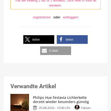
You are viewing 1 out of 1 answers, click here to view all
answers.
registrieren
oder
einloggen
teilen
teilen
E-Mail
Verwandte Artikel
Philips Hue Festavia Lichterkette
derzeit wieder besonders günstig
05.08.2026 - 10:40 Uhr
Fabian