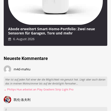
Abode erweitert Smart-Home-Portfolio: Zwei neue
Sensoren für Garagen, Tore und mehr
6. August 2026
Neueste Kommentare
m4d-maNu
Hier ist auf jeden Fall einer der die Möglichkeit nie genutzt hat. Liegt aber auch daran
das in meinen Wohnzimmer bis auf der Ambilight Fernseher...
→ Philips Hue arbeitet an Play Gradient Strip Light Pro
凯伦·洛夫利
1