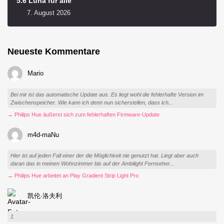
5.6 Luna für alle
7. August 2026
Neueste Kommentare
Mario
Bei mir ist das automatische Update aus. Es liegt wohl die fehlerhafte Version im
Zwischenspeicher. Wie kann ich denn nun sicherstellen, dass ich...
→ Philips Hue äußerst sich zum fehlerhaften Firmware-Update
m4d-maNu
Hier ist auf jeden Fall einer der die Möglichkeit nie genutzt hat. Liegt aber auch
daran das in meinen Wohnzimmer bis auf der Ambilight Fernseher...
→ Philips Hue arbeitet an Play Gradient Strip Light Pro
凯伦·洛夫利
1