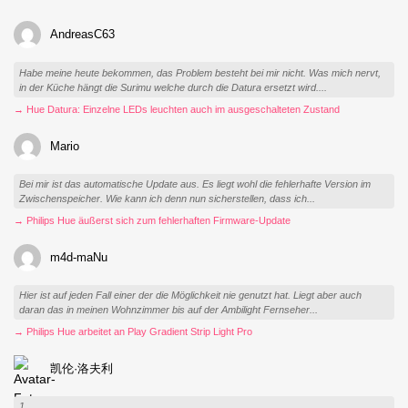
AndreasC63
Habe meine heute bekommen, das Problem besteht bei mir nicht. Was mich nervt,
in der Küche hängt die Surimu welche durch die Datura ersetzt wird....
→ Hue Datura: Einzelne LEDs leuchten auch im ausgeschalteten Zustand
Mario
Bei mir ist das automatische Update aus. Es liegt wohl die fehlerhafte Version im
Zwischenspeicher. Wie kann ich denn nun sicherstellen, dass ich...
→ Philips Hue äußerst sich zum fehlerhaften Firmware-Update
m4d-maNu
Hier ist auf jeden Fall einer der die Möglichkeit nie genutzt hat. Liegt aber auch
daran das in meinen Wohnzimmer bis auf der Ambilight Fernseher...
→ Philips Hue arbeitet an Play Gradient Strip Light Pro
凯伦·洛夫利
1