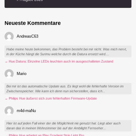
Neueste Kommentare
AndreasC63
Habe meine heute bekommen, das Problem besteht bei mir nicht. Was mich nervt,
in der Küche hängt die Surimu welche durch die Datura ersetzt wird....
→ Hue Datura: Einzelne LEDs leuchten auch im ausgeschalteten Zustand
Mario
Bei mir ist das automatische Update aus. Es liegt wohl die fehlerhafte Version im
Zwischenspeicher. Wie kann ich denn nun sicherstellen, dass ich...
→ Philips Hue äußerst sich zum fehlerhaften Firmware-Update
m4d-maNu
Hier ist auf jeden Fall einer der die Möglichkeit nie genutzt hat. Liegt aber auch
daran das in meinen Wohnzimmer bis auf der Ambilight Fernseher...
→ Philips Hue arbeitet an Play Gradient Strip Light Pro