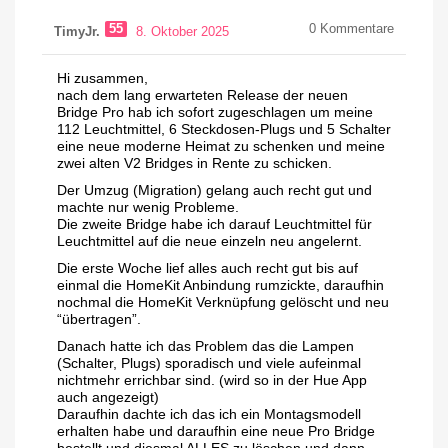
55
0
Kommentare
TimyJr.
8. Oktober 2025
Hi zusammen,
nach dem lang erwarteten Release der neuen
Bridge Pro hab ich sofort zugeschlagen um meine
112 Leuchtmittel, 6 Steckdosen-Plugs und 5 Schalter
eine neue moderne Heimat zu schenken und meine
zwei alten V2 Bridges in Rente zu schicken.
Der Umzug (Migration) gelang auch recht gut und
machte nur wenig Probleme.
Die zweite Bridge habe ich darauf Leuchtmittel für
Leuchtmittel auf die neue einzeln neu angelernt.
Die erste Woche lief alles auch recht gut bis auf
einmal die HomeKit Anbindung rumzickte, daraufhin
nochmal die HomeKit Verknüpfung gelöscht und neu
“übertragen”.
Danach hatte ich das Problem das die Lampen
(Schalter, Plugs) sporadisch und viele aufeinmal
nichtmehr errichbar sind. (wird so in der Hue App
auch angezeigt)
Daraufhin dachte ich das ich ein Montagsmodell
erhalten habe und daraufhin eine neue Pro Bridge