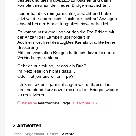
bestellt und diesmal ALLES zu löschen und dann
komplett neu auf der neuen Bridge einzurichten.
Leider hat dies rein garnichts gebracht und habe
jetzt wieder sporadische “nicht erreichbar” Anzeigen
obwohl bei der Einrichtung alles einwandfrei lief.
Es kommt mir aktuell so vor das die Pro Bridge mit
der Anzahl der Lampen überfordert ist.
Auch ein wechsel des ZigBee Kanals brachte keine
Besserung.
Mit den zwei alten Bridges hatte ich davor keinerlei
Verbindungsprobleme.
Geht es nur mir so, ist das ein Bug?
Im Netz lese ich nichts dazu…
Oder hat jemand einen Tipp?
Ich kann aktuell garnicht sagen wie enttäuscht ich
bin und stehe kurz davor meine alten Bridges wieder
zu reaktivieren.
netswipe
beantwortete Frage
10. Oktober 2025
3
Antworten
Offen
Abgestimmt
Neuste
Älteste