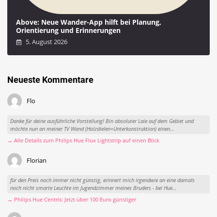
Above: Neue Wander-App hilft bei Planung,
Orientierung und Erinnerungen
5. August 2026
Neueste Kommentare
Flo
Danke für deine ausführliche Vorstellung! Bin absoluter Laie auf dem Gebiet und
möchte nun an meiner TV Wand (Holzdielen+Unterkonstruktion) einen...
→ Alle Details zum Philips Hue Flux Lightstrip auf einen Blick
Florian
für den Preis noch immer nicht günstig, erinnert mich irgendwie an eine damals
noch nicht smarte Leuchte im Jugendzimmer meines Bruders - bei Hue...
→ Philips Hue Centris: Jetzt über 100 Euro günstiger