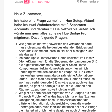
12
0
Kommentare
Smud
18. Juni 2026
Hallo Zusammen,
ich habe eine Frage zu meinem Hue Setup. Aktuell
habe ich zwei Wohnbereiche mit 2 Separaten
Accounts und darüber 2 Hue Netzwerke laufen. Ich
würde nun gern alles auf eine Hue Bridge Pro
migrieren. Dazu folgende Fragen:
Wie gehe ich hier vor, soweit ich das verstanden habe,
muss ich erstmal die beiden bestehenden Bridges und
Accounts zusammenführen, mir ist aber nicht ganz klar
wie das geht
Ich habe Apple HomeKit und Home Assistant im Einsatz
(HomeKit nur noch für die Steuerung der Lampen per Siri)
die eigentliche Automatisierung aller Smart Home
Komponenten läuft in Home Assistant – hier will ich
unbedingt vermeiden das ich die knapp 70 Hue Geräte
neu konfigurieren muss, da da zahlreiche Automationen
laufen – kann man das sicherstellen? HomeKit muss ich
wohl neu verbinden oder? Das wäre aber auch weniger
kritisch, da geht es dann ja nur drum die Lampen den
Räumen zuzuordnen soweit ich das weiß
Wo gibt es denn bei der Migration von 2 Bridges auf eine
Pro noch Probleme? In Hue habe ich nur einige Szenen
konfiguriert, die auch nach Home Assistant über die
offizielle Integration durchgereicht wurden, die werden
übertragen oder? Was fehlt konkret noch bei der 2. Bridge
die migriert wird, ich meine da gibt es noch Unterschiede