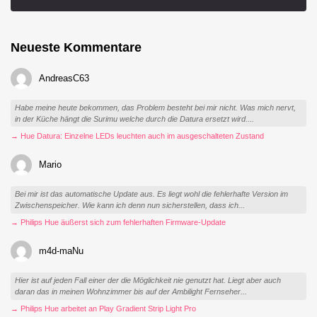
Neueste Kommentare
AndreasC63
Habe meine heute bekommen, das Problem besteht bei mir nicht. Was mich nervt,
in der Küche hängt die Surimu welche durch die Datura ersetzt wird....
→ Hue Datura: Einzelne LEDs leuchten auch im ausgeschalteten Zustand
Mario
Bei mir ist das automatische Update aus. Es liegt wohl die fehlerhafte Version im
Zwischenspeicher. Wie kann ich denn nun sicherstellen, dass ich...
→ Philips Hue äußerst sich zum fehlerhaften Firmware-Update
m4d-maNu
Hier ist auf jeden Fall einer der die Möglichkeit nie genutzt hat. Liegt aber auch
daran das in meinen Wohnzimmer bis auf der Ambilight Fernseher...
→ Philips Hue arbeitet an Play Gradient Strip Light Pro