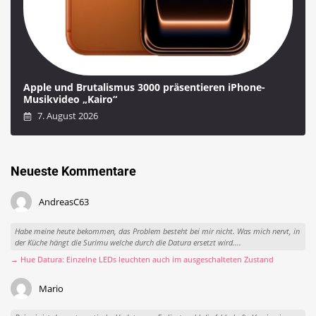
Apple und Brutalismus 3000 präsentieren iPhone-
Musikvideo „Kairo“
7. August 2026
Neueste Kommentare
AndreasC63
Habe meine heute bekommen, das Problem besteht bei mir nicht. Was mich nervt, in
der Küche hängt die Surimu welche durch die Datura ersetzt wird....
→ Hue Datura: Einzelne LEDs leuchten auch im ausgeschalteten Zustand
Mario