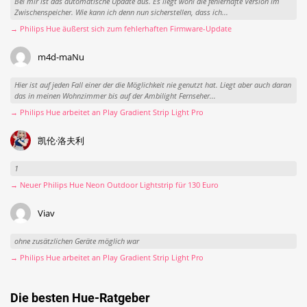
Bei mir ist das automatische Update aus. Es liegt wohl die fehlerhafte Version im
Zwischenspeicher. Wie kann ich denn nun sicherstellen, dass ich...
→ Philips Hue äußerst sich zum fehlerhaften Firmware-Update
m4d-maNu
Hier ist auf jeden Fall einer der die Möglichkeit nie genutzt hat. Liegt aber auch daran
das in meinen Wohnzimmer bis auf der Ambilight Fernseher...
→ Philips Hue arbeitet an Play Gradient Strip Light Pro
凯伦·洛夫利
1
→ Neuer Philips Hue Neon Outdoor Lightstrip für 130 Euro
Viav
ohne zusätzlichen Geräte möglich war
→ Philips Hue arbeitet an Play Gradient Strip Light Pro
Die besten Hue-Ratgeber