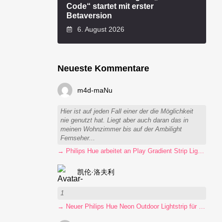
Code“ startet mit erster
Betaversion
6. August 2026
Neueste Kommentare
m4d-maNu
Hier ist auf jeden Fall einer der die Möglichkeit
nie genutzt hat. Liegt aber auch daran das in
meinen Wohnzimmer bis auf der Ambilight
Fernseher...
→ Philips Hue arbeitet an Play Gradient Strip Light Pro
凯伦·洛夫利
1
→ Neuer Philips Hue Neon Outdoor Lightstrip für 130 Euro