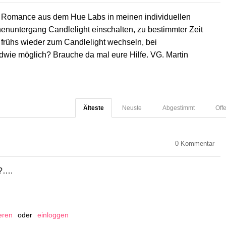
ht Romance aus dem Hue Labs in meinen individuellen
enuntergang Candlelight einschalten, zu bestimmter Zeit
 frühs wieder zum Candlelight wechseln, bei
dwie möglich? Brauche da mal eure Hilfe. VG. Martin
Älteste
Neuste
Abgestimmt
Off
0
Kommentar
m?….
ieren
oder
einloggen