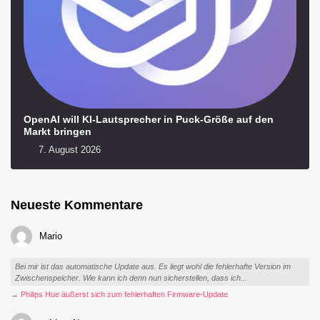
OpenAI will KI-Lautsprecher in Puck-Größe auf den
Markt bringen
7. August 2026
Neueste Kommentare
Mario
Bei mir ist das automatische Update aus. Es liegt wohl die fehlerhafte Version im
Zwischenspeicher. Wie kann ich denn nun sicherstellen, dass ich...
→ Philips Hue äußerst sich zum fehlerhaften Firmware-Update