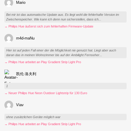
Mario
Bei mir ist das automatische Update aus. Es liegt wohl die fehlerhafte Version im
Zwischenspeicher. Wie kann ich denn nun sicherstellen, dass ich...
→ Philips Hue äußerst sich zum fehlerhaften Firmware-Update
m4d-maNu
Hier ist auf jeden Fall einer der die Möglichkeit nie genutzt hat. Liegt aber auch
daran das in meinen Wohnzimmer bis auf der Ambilight Fernseher...
→ Philips Hue arbeitet an Play Gradient Strip Light Pro
凯伦·洛夫利
1
→ Neuer Philips Hue Neon Outdoor Lightstrip für 130 Euro
Viav
ohne zusätzlichen Geräte möglich war
→ Philips Hue arbeitet an Play Gradient Strip Light Pro