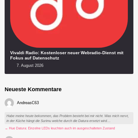
Vivaldi Radio: Kostenloser neuer Webradio-Dienst mit
Fokus auf Datenschutz
7. August 2026
Neueste Kommentare
AndreasC63
Habe meine heute bekommen, das Problem besteht bei mir nicht. Was mich nervt,
in der Küche hängt die Surimu welche durch die Datura ersetzt wird....
→ Hue Datura: Einzelne LEDs leuchten auch im ausgeschalteten Zustand