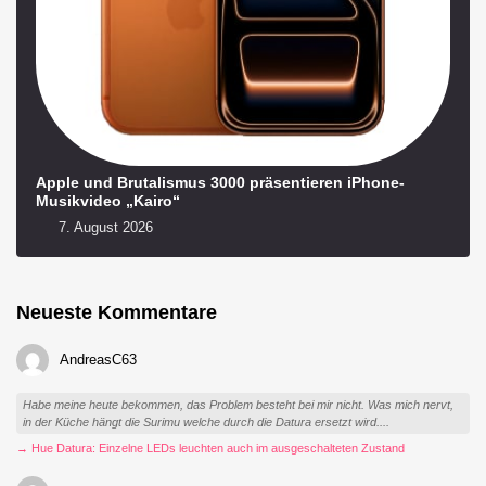
Apple und Brutalismus 3000 präsentieren iPhone-
Musikvideo „Kairo“
7. August 2026
Neueste Kommentare
AndreasC63
Habe meine heute bekommen, das Problem besteht bei mir nicht. Was mich nervt,
in der Küche hängt die Surimu welche durch die Datura ersetzt wird....
→ Hue Datura: Einzelne LEDs leuchten auch im ausgeschalteten Zustand