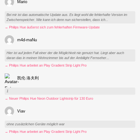
Mario
Bei mir ist das automatische Update aus. Es liegt wohl die fehlerhafte Version im
Zwischenspeicher. Wie kann ich denn nun sicherstellen, dass ich...
→ Philips Hue äußerst sich zum fehlerhaften Firmware-Update
m4d-maNu
Hier ist auf jeden Fall einer der die Möglichkeit nie genutzt hat. Liegt aber auch
daran das in meinen Wohnzimmer bis auf der Ambilight Fernseher...
→ Philips Hue arbeitet an Play Gradient Strip Light Pro
凯伦·洛夫利
1
→ Neuer Philips Hue Neon Outdoor Lightstrip für 130 Euro
Viav
ohne zusätzlichen Geräte möglich war
→ Philips Hue arbeitet an Play Gradient Strip Light Pro