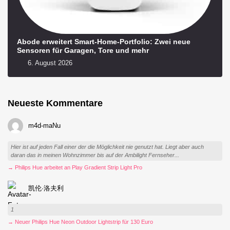
Abode erweitert Smart-Home-Portfolio: Zwei neue
Sensoren für Garagen, Tore und mehr
6. August 2026
Neueste Kommentare
m4d-maNu
Hier ist auf jeden Fall einer der die Möglichkeit nie genutzt hat. Liegt aber auch
daran das in meinen Wohnzimmer bis auf der Ambilight Fernseher...
→ Philips Hue arbeitet an Play Gradient Strip Light Pro
凯伦·洛夫利
1
→ Neuer Philips Hue Neon Outdoor Lightstrip für 130 Euro