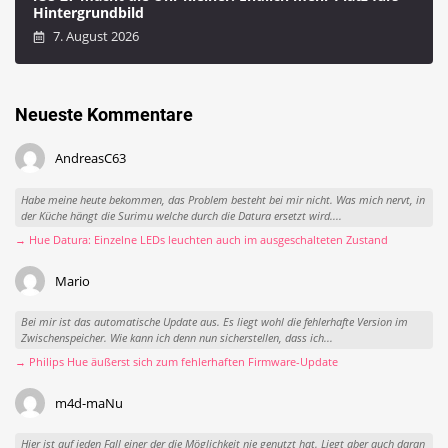
Hintergrundbild
7. August 2026
Neueste Kommentare
AndreasC63
Habe meine heute bekommen, das Problem besteht bei mir nicht. Was mich nervt, in
der Küche hängt die Surimu welche durch die Datura ersetzt wird....
→ Hue Datura: Einzelne LEDs leuchten auch im ausgeschalteten Zustand
Mario
Bei mir ist das automatische Update aus. Es liegt wohl die fehlerhafte Version im
Zwischenspeicher. Wie kann ich denn nun sicherstellen, dass ich...
→ Philips Hue äußerst sich zum fehlerhaften Firmware-Update
m4d-maNu
Hier ist auf jeden Fall einer der die Möglichkeit nie genutzt hat. Liegt aber auch daran