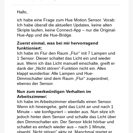
Hallo,
ich habe eine Frage zum Hue Motion Sensor. Vorab:
Ich habe überall die aktuellen Updates, keine alten
Skripte laufen, keine Connect-App – nur die Original-
Hue-App und die Hue-Bridge.
Zuerst einmal, was bei mir hervorragend
funktioniert:
Ich habe im Flur den Raum „Flur“ mit 7 Lampen und
1 Sensor. Dieser schaltet das Licht ein und wieder
aus. Wenn ich das Licht manuell einschalte, greift er
dank der „Nicht stören“-Funktion nicht ein. Alles
klappt wunderbar. Alle Lampen und Hue-
Dimmschalter sind dem Raum „Flur“ zugeordnet,
ebenso der Sensor.
Nun zum merkwürdigen Verhalten im
Arbeitszimmer:
Ich habe im Arbeitszimmer ebenfalls einen Sensor.
Wenn ich hineingehe, geht das Licht an und nach 1
Minute – wie konfiguriert – wieder aus. Nun sitze ich
jedoch hinter dem Sensor und schalte das Licht über
den Dimmschalter ein. Der Sensor klickt hörbar und
schaltet es einfach wieder aus – nach 1 Minute,
obwohl „Nicht stören“ aktiv ist. Manchmal startet er