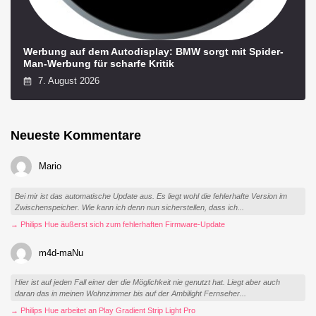
Werbung auf dem Autodisplay: BMW sorgt mit Spider-
Man-Werbung für scharfe Kritik
7. August 2026
Neueste Kommentare
Mario
Bei mir ist das automatische Update aus. Es liegt wohl die fehlerhafte Version im
Zwischenspeicher. Wie kann ich denn nun sicherstellen, dass ich...
→ Philips Hue äußerst sich zum fehlerhaften Firmware-Update
m4d-maNu
Hier ist auf jeden Fall einer der die Möglichkeit nie genutzt hat. Liegt aber auch
daran das in meinen Wohnzimmer bis auf der Ambilight Fernseher...
→ Philips Hue arbeitet an Play Gradient Strip Light Pro