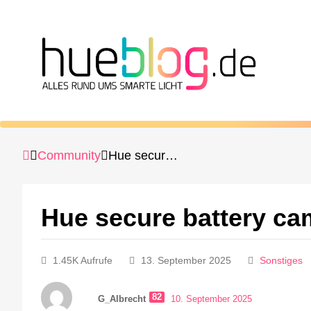
Community
Hue secure battery camera Ladestecker
Hue secure battery ca
1.45K Aufrufe
13. September 2025
Sonstiges
82
G_Albrecht
10. September 2025