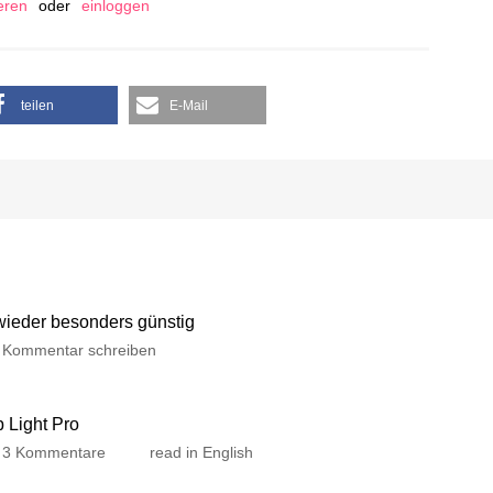
ieren
oder
einloggen
teilen
E-Mail
 wieder besonders günstig
Kommentar schreiben
p Light Pro
3 Kommentare
read in English