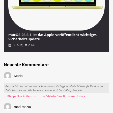
macOS 26.6.1 ist da: Apple veröffentlicht wichtiges
Sicherheitsupdate
7. August 2026
Neueste Kommentare
Mario
Bei mir ist das automatische Update aus. Es liegt wohl die fehlerhafte Version im
Zwischenspeicher. Wie kann ich denn nun sicherstellen, dass ich...
→ Philips Hue äußerst sich zum fehlerhaften Firmware-Update
m4d-maNu