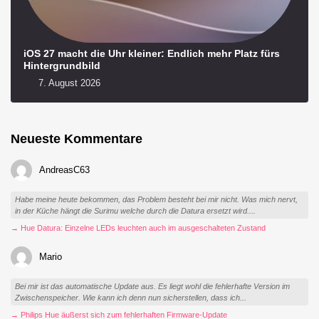
iOS 27 macht die Uhr kleiner: Endlich mehr Platz fürs
Hintergrundbild
7. August 2026
Neueste Kommentare
AndreasC63
Habe meine heute bekommen, das Problem besteht bei mir nicht. Was mich nervt,
in der Küche hängt die Surimu welche durch die Datura ersetzt wird....
→ Hue Datura: Einzelne LEDs leuchten auch im ausgeschalteten Zustand
Mario
Bei mir ist das automatische Update aus. Es liegt wohl die fehlerhafte Version im
Zwischenspeicher. Wie kann ich denn nun sicherstellen, dass ich...
→ Philips Hue äußerst sich zum fehlerhaften Firmware-Update