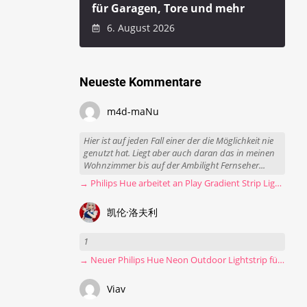
für Garagen, Tore und mehr
6. August 2026
Neueste Kommentare
m4d-maNu
Hier ist auf jeden Fall einer der die Möglichkeit nie
genutzt hat. Liegt aber auch daran das in meinen
Wohnzimmer bis auf der Ambilight Fernseher...
→ Philips Hue arbeitet an Play Gradient Strip Light Pro
凯伦·洛夫利
1
→ Neuer Philips Hue Neon Outdoor Lightstrip für 130 Euro
Viav