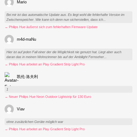
Mario
Bei mir ist das automatische Update aus. Es liegt wohl die fehlerhafte Version im
Zwischenspeicher. Wie kann ich denn nun sicherstellen, dass ich...
→ Philips Hue äußerst sich zum fehlerhaften Firmware-Update
m4d-maNu
Hier ist auf jeden Fall einer der die Möglichkeit nie genutzt hat. Liegt aber auch
daran das in meinen Wohnzimmer bis auf der Ambilight Fernseher...
→ Philips Hue arbeitet an Play Gradient Strip Light Pro
凯伦·洛夫利
1
→ Neuer Philips Hue Neon Outdoor Lightstrip für 130 Euro
Viav
ohne zusätzlichen Geräte möglich war
→ Philips Hue arbeitet an Play Gradient Strip Light Pro