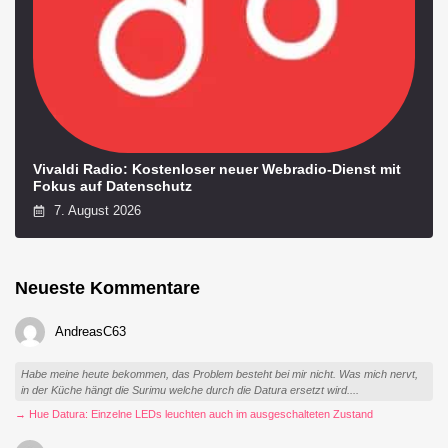
Vivaldi Radio: Kostenloser neuer Webradio-Dienst mit
Fokus auf Datenschutz
7. August 2026
Neueste Kommentare
AndreasC63
Habe meine heute bekommen, das Problem besteht bei mir nicht. Was mich nervt,
in der Küche hängt die Surimu welche durch die Datura ersetzt wird....
→ Hue Datura: Einzelne LEDs leuchten auch im ausgeschalteten Zustand