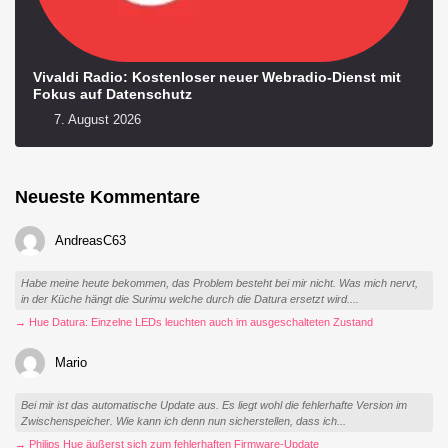
Vivaldi Radio: Kostenloser neuer Webradio-Dienst mit
Fokus auf Datenschutz
7. August 2026
Neueste Kommentare
AndreasC63
Habe meine heute bekommen, das Problem besteht bei mir nicht. Was mich nervt,
in der Küche hängt die Surimu welche durch die Datura ersetzt wird....
→ Hue Datura: Einzelne LEDs leuchten auch im ausgeschalteten Zustand
Mario
Bei mir ist das automatische Update aus. Es liegt wohl die fehlerhafte Version im
Zwischenspeicher. Wie kann ich denn nun sicherstellen, dass ich...
→ Philips Hue äußerst sich zum fehlerhaften Firmware-Update