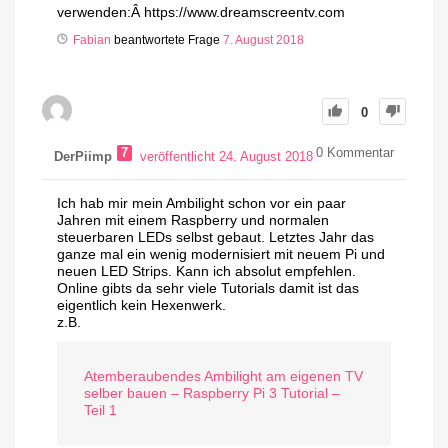
verwenden:Â https://www.dreamscreentv.com
Fabian
beantwortete Frage
7. August 2018
0
7
0
Kommentar
DerPiimp
veröffentlicht 24. August 2018
Ich hab mir mein Ambilight schon vor ein paar
Jahren mit einem Raspberry und normalen
steuerbaren LEDs selbst gebaut. Letztes Jahr das
ganze mal ein wenig modernisiert mit neuem Pi und
neuen LED Strips. Kann ich absolut empfehlen.
Online gibts da sehr viele Tutorials damit ist das
eigentlich kein Hexenwerk.
z.B.
Atemberaubendes Ambilight am eigenen TV
selber bauen – Raspberry Pi 3 Tutorial –
Teil 1