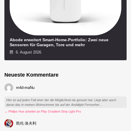
Abode erweitert Smart-Home-Portfolio: Zwei neue
Sensoren für Garagen, Tore und mehr
6. August 2026
Neueste Kommentare
m4d-maNu
Hier ist auf jeden Fall einer der die Möglichkeit nie genutzt hat. Liegt aber auch
daran das in meinen Wohnzimmer bis auf der Ambilight Fernseher...
→ Philips Hue arbeitet an Play Gradient Strip Light Pro
凯伦·洛夫利