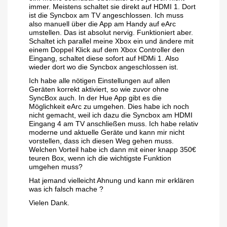
immer. Meistens schaltet sie direkt auf HDMI 1. Dort
ist die Syncbox am TV angeschlossen. Ich muss
also manuell über die App am Handy auf eArc
umstellen. Das ist absolut nervig. Funktioniert aber.
Schaltet ich parallel meine Xbox ein und ändere mit
einem Doppel Klick auf dem Xbox Controller den
Eingang, schaltet diese sofort auf HDMi 1. Also
wieder dort wo die Syncbox angeschlossen ist.
Ich habe alle nötigen Einstellungen auf allen
Geräten korrekt aktiviert, so wie zuvor ohne
SyncBox auch. In der Hue App gibt es die
Möglichkeit eArc zu umgehen. Dies habe ich noch
nicht gemacht, weil ich dazu die Syncbox am HDMI
Eingang 4 am TV anschließen muss. Ich habe relativ
moderne und aktuelle Geräte und kann mir nicht
vorstellen, dass ich diesen Weg gehen muss.
Welchen Vorteil habe ich dann mit einer knapp 350€
teuren Box, wenn ich die wichtigste Funktion
umgehen muss?
Hat jemand vielleicht Ahnung und kann mir erklären
was ich falsch mache ?
Vielen Dank.