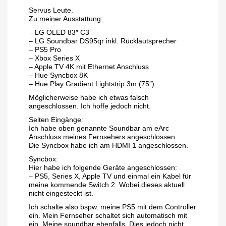
Servus Leute.
Zu meiner Ausstattung:
– LG OLED 83″ C3
– LG Soundbar DS95qr inkl. Rücklautsprecher
– PS5 Pro
– Xbox Series X
– Apple TV 4K mit Ethernet Anschluss
– Hue Syncbox 8K
– Hue Play Gradient Lightstrip 3m (75″)
Möglicherweise habe ich etwas falsch
angeschlossen. Ich hoffe jedoch nicht.
Seiten Eingänge:
Ich habe oben genannte Soundbar am eArc
Anschluss meines Fernsehers angeschlossen.
Die Syncbox habe ich am HDMI 1 angeschlossen.
Syncbox:
Hier habe ich folgende Geräte angeschlossen:
– PS5, Series X, Apple TV und einmal ein Kabel für
meine kommende Switch 2. Wobei dieses aktuell
nicht eingesteckt ist.
Ich schalte also bspw. meine PS5 mit dem Controller
ein. Mein Fernseher schaltet sich automatisch mit
ein. Meine soundbar ebenfalls. Dies jedoch nicht