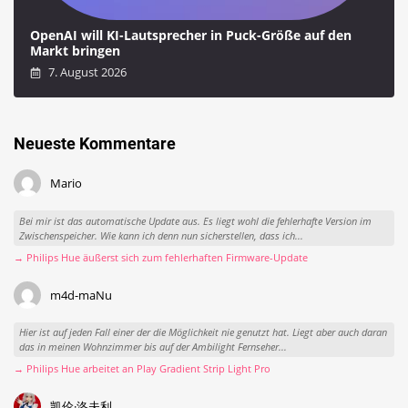
OpenAI will KI-Lautsprecher in Puck-Größe auf den
Markt bringen
7. August 2026
Neueste Kommentare
Mario
Bei mir ist das automatische Update aus. Es liegt wohl die fehlerhafte Version im
Zwischenspeicher. Wie kann ich denn nun sicherstellen, dass ich...
→ Philips Hue äußerst sich zum fehlerhaften Firmware-Update
m4d-maNu
Hier ist auf jeden Fall einer der die Möglichkeit nie genutzt hat. Liegt aber auch daran
das in meinen Wohnzimmer bis auf der Ambilight Fernseher...
→ Philips Hue arbeitet an Play Gradient Strip Light Pro
凯伦·洛夫利