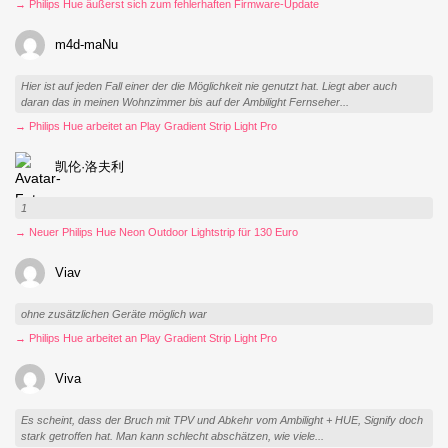
→ Philips Hue äußerst sich zum fehlerhaften Firmware-Update
m4d-maNu
Hier ist auf jeden Fall einer der die Möglichkeit nie genutzt hat. Liegt aber auch
daran das in meinen Wohnzimmer bis auf der Ambilight Fernseher...
→ Philips Hue arbeitet an Play Gradient Strip Light Pro
凯伦·洛夫利
1
→ Neuer Philips Hue Neon Outdoor Lightstrip für 130 Euro
Viav
ohne zusätzlichen Geräte möglich war
→ Philips Hue arbeitet an Play Gradient Strip Light Pro
Viva
Es scheint, dass der Bruch mit TPV und Abkehr vom Ambilight + HUE, Signify doch
stark getroffen hat. Man kann schlecht abschätzen, wie viele...