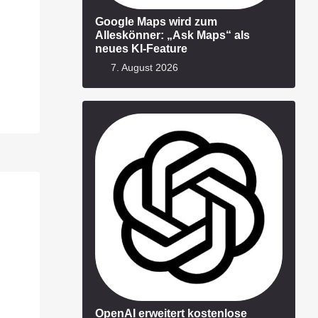
Google Maps wird zum
Alleskönner: „Ask Maps“ als
neues KI-Feature
7. August 2026
OpenAI erweitert kostenlose