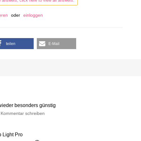
4 answers, click here to view all answers.
ieren
oder
einloggen
teilen
E-Mail
 wieder besonders günstig
Kommentar schreiben
p Light Pro